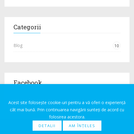
Categorii
Blog
10
Facebook
Acest site folosește cookie-uri pentru a vă oferi o experiență
cât mai bună. Prin continuarea navigării sunteți de acord cu
folosirea acestora.
DETALII
AM ÎNȚELES
Copyright © 2026. Powered by
Expert-Online